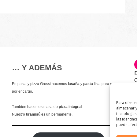
… Y ADEMÁS
D
C
En pasta y pizza Grossi hacemos
lasaña
y
pasta
lista para comer
T
por encargo.
9
Para ofrece
E
También hacemos masa de
pizza integral
.
almacenar y
i
tecnologías
Nuestro
tiramisú
es un permanente.
las identifi
puede afecta