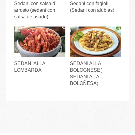
Sedani con salsa d´
Sedani con fagioli
arrosto (sedani con
(Sedani con alubias)
salsa de asado)
SEDANI ALLA
SEDANI ALLA
LOMBARDA
BOLOGNESE(
SEDANI A LA
BOLOÑESA)