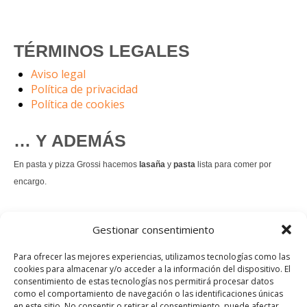
TÉRMINOS LEGALES
Aviso legal
Política de privacidad
Política de cookies
… Y ADEMÁS
En pasta y pizza Grossi hacemos
lasaña
y
pasta
lista para comer por
encargo.
También hacemos masa de
pizza integral
.
Gestionar consentimiento
Nuestro
tiramisú
es un permanente.
Para ofrecer las mejores experiencias, utilizamos tecnologías como las
cookies para almacenar y/o acceder a la información del dispositivo. El
consentimiento de estas tecnologías nos permitirá procesar datos
Pedir comida Just eat
como el comportamiento de navegación o las identificaciones únicas
en este sitio. No consentir o retirar el consentimiento, puede afectar