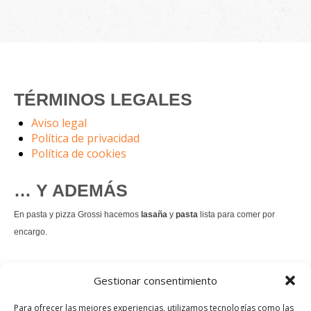
TÉRMINOS LEGALES
Aviso legal
Política de privacidad
Política de cookies
… Y ADEMÁS
En pasta y pizza Grossi hacemos
lasaña
y
pasta
lista para comer por
encargo.
También hacemos masa de
pizza integral
.
Gestionar consentimiento
Nuestro
tiramisú
es un permanente.
Para ofrecer las mejores experiencias, utilizamos tecnologías como las