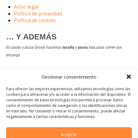
Aviso legal
Política de privacidad
Política de cookies
… Y ADEMÁS
En pasta y pizza Grossi hacemos
lasaña
y
pasta
lista para comer por
encargo.
También hacemos masa de
pizza integral
.
Gestionar consentimiento
Nuestro
tiramisú
es un permanente.
Para ofrecer las mejores experiencias, utilizamos tecnologías como las
cookies para almacenar y/o acceder a la información del dispositivo. El
consentimiento de estas tecnologías nos permitirá procesar datos
Pedir comida Just eat
como el comportamiento de navegación o las identificaciones únicas
en este sitio. No consentir o retirar el consentimiento, puede afectar
Instagram
Facebook
TikTok
negativamente a ciertas características y funciones.
Dirección:
Calle Manuel Allende, 12, 48010 Bilbao, Vizcaya
Aceptar