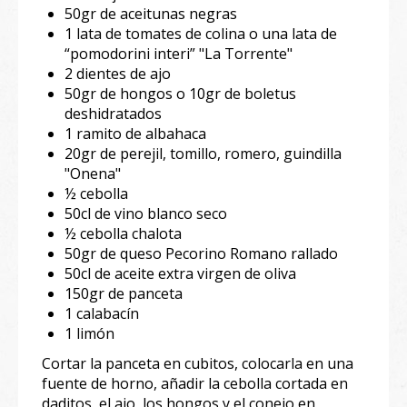
50gr de aceitunas negras
1 lata de tomates de colina o una lata de
“pomodorini interi” "La Torrente"
2 dientes de ajo
50gr de hongos o 10gr de boletus
deshidratados
1 ramito de albahaca
20gr de perejil, tomillo, romero, guindilla
"Onena"
½ cebolla
50cl de vino blanco seco
½ cebolla chalota
50gr de queso Pecorino Romano rallado
50cl de aceite extra virgen de oliva
150gr de panceta
1 calabacín
1 limón
Cortar la panceta en cubitos, colocarla en una
fuente de horno, añadir la cebolla cortada en
daditos, el ajo, los hongos y el conejo en