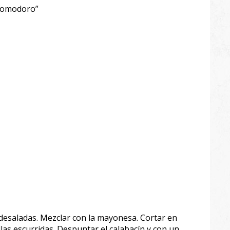
“pomodoro”
s desaladas. Mezclar con la mayonesa. Cortar en
las escurridas. Despuntar el calabacín y con un