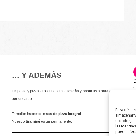
… Y ADEMÁS
D
C
En pasta y pizza Grossi hacemos
lasaña
y
pasta
lista para comer
T
por encargo.
9
Para ofrece
E
También hacemos masa de
pizza integral
.
almacenar y
i
tecnologías
Nuestro
tiramisú
es un permanente.
las identifi
puede afecta