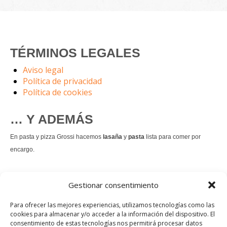
TÉRMINOS LEGALES
Aviso legal
Política de privacidad
Política de cookies
… Y ADEMÁS
En pasta y pizza Grossi hacemos
lasaña
y
pasta
lista para comer por
encargo.
También hacemos masa de
pizza integral
.
Gestionar consentimiento
Nuestro
tiramisú
es un permanente.
Para ofrecer las mejores experiencias, utilizamos tecnologías como las
cookies para almacenar y/o acceder a la información del dispositivo. El
consentimiento de estas tecnologías nos permitirá procesar datos