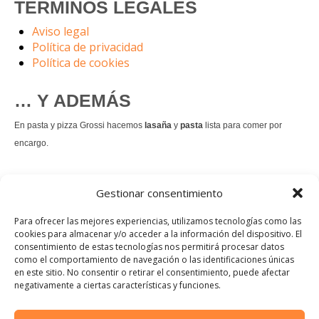
TÉRMINOS LEGALES
Aviso legal
Política de privacidad
Política de cookies
… Y ADEMÁS
En pasta y pizza Grossi hacemos
lasaña
y
pasta
lista para comer por
encargo.
También hacemos masa de
pizza integral
.
Gestionar consentimiento
Nuestro
tiramisú
es un permanente.
Para ofrecer las mejores experiencias, utilizamos tecnologías como las
cookies para almacenar y/o acceder a la información del dispositivo. El
consentimiento de estas tecnologías nos permitirá procesar datos
Pedir comida Just eat
como el comportamiento de navegación o las identificaciones únicas
en este sitio. No consentir o retirar el consentimiento, puede afectar
Instagram
Facebook
TikTok
negativamente a ciertas características y funciones.
Dirección: