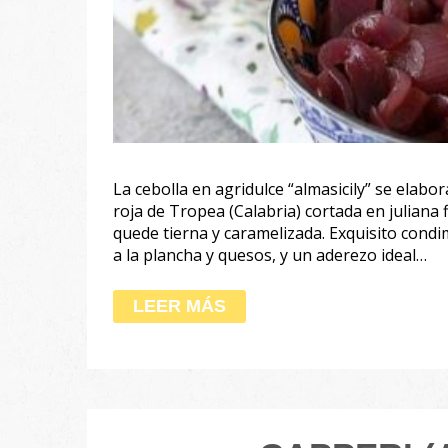
La cebolla en agridulce “almasicily” se elab
roja de Tropea (Calabria) cortada en juliana 
quede tierna y caramelizada. Exquisito condim
a la plancha y quesos, y un aderezo ideal…
LEER MÁS