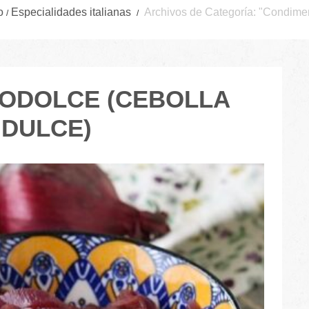
o
Especialidades italianas
Archivos de Categoría: "Condime
RODOLCE (CEBOLLA
IDULCE)