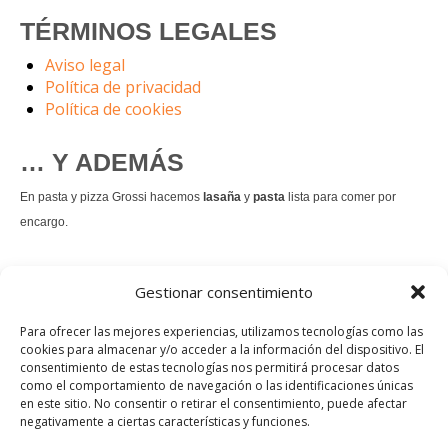
TÉRMINOS LEGALES
Aviso legal
Política de privacidad
Política de cookies
… Y ADEMÁS
En pasta y pizza Grossi hacemos
lasaña
y
pasta
lista para comer por
encargo.
También hacemos masa de
pizza integral
.
Gestionar consentimiento
Nuestro
tiramisú
es un permanente.
Para ofrecer las mejores experiencias, utilizamos tecnologías como las
cookies para almacenar y/o acceder a la información del dispositivo. El
consentimiento de estas tecnologías nos permitirá procesar datos
Pedir comida Just eat
como el comportamiento de navegación o las identificaciones únicas
en este sitio. No consentir o retirar el consentimiento, puede afectar
Instagram
Facebook
TikTok
negativamente a ciertas características y funciones.