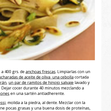
l a 400 grs. de
anchoas frescas
. Limpiarlas con un
ucharadas de aceite de oliva una cebolla
cortada
frán
,
un par de ramitos de hinojo salvaje
lavado y
r. Dejar cocer durante 40 minutos mezclando a
ñones
en una sartén antiadherente.
ssi,
molida a la piedra, al dente. Mezclar con la
ene pocas grasas y una buena dosis de proteínas,