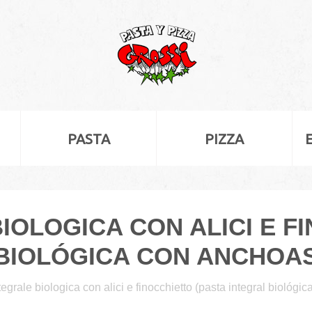
PASTA
PIZZA
IOLOGICA CON ALICI E F
BIOLÓGICA CON ANCHOAS
tegrale biologica con alici e finocchietto (pasta integral biológi