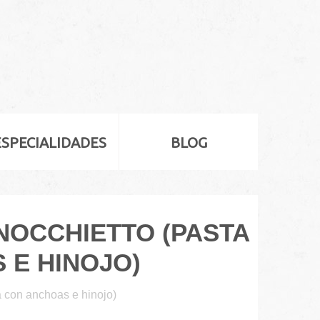
ESPECIALIDADES
BLOG
INOCCHIETTO (PASTA
 E HINOJO)
ca con anchoas e hinojo)